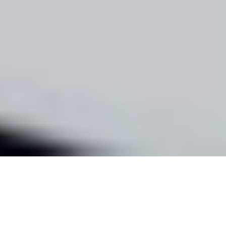
Comunidad
Medicina
Integramos a tu institución en la 
comunidad médica más grande y 
validada de Latinoamérica.
Comunica tus iniciativas con impacto, 
fortalece tu posicionamiento institucional y 
evoluciona hacia vínculos sostenibles con más 
de 1.1 millones de profesionales de la salud.
Hablemos hoy